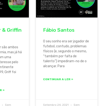
r & Griffin
Fábio Santos
O seu sonho era ser jogador de
futebol, contudo, problemas
ker são ambos
físicos (e, segundo o mesmo,
rnia, mas já há
“também por falta de
iam uma
talento”) impediram-no de o
teresse pelo
alcançar. Para
ontinente
, Griff foi
CONTINUAR A LER »
R »
1
Sem
Setembro 24, 2021
Sem