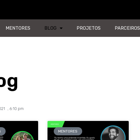
MENTORES
BLOG
PROJETOS
PARCEIROS
og
021
,
6:10 pm
S
MENTORES