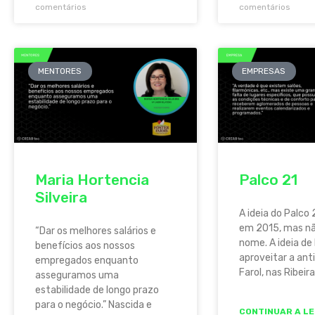
comentários
comentários
MENTORES
EMPRESAS
Maria Hortencia
Palco 21
Silveira
A ideia do Palco 
em 2015, mas n
“Dar os melhores salários e
nome. A ideia de 
benefícios aos nossos
aproveitar a ant
empregados enquanto
Farol, nas Ribeira
asseguramos uma
estabilidade de longo prazo
para o negócio.” Nascida e
CONTINUAR A LE