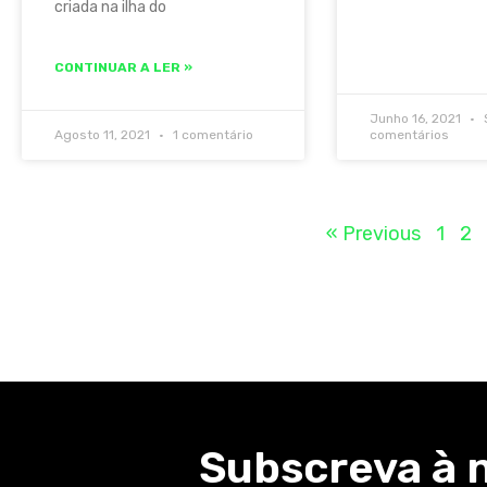
criada na ilha do
CONTINUAR A LER »
Junho 16, 2021
Agosto 11, 2021
1 comentário
comentários
« Previous
1
2
Subscreva à 