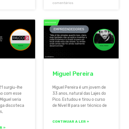
comentários
EMPREENDEDORES
Miguel Pereira
21 surgiu-lhe
Miguel Pereira é um jovem de
ão com esse
33 anos, natural das Lajes do
Miguel seria
Pico. Estudou e tirou o curso
iga discoteca
de Nível III para ser técnico de
s,
CONTINUAR A LER »
R »