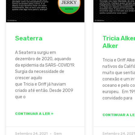
Seaterra
Tricia Alke
Alker
A Seaterra surgiu em
dezembro de 2020, aquando
Tricia e Griff Al
da epidemia da SARS-COVID19.
nativos da Califó
Surgia da necessidade de
muito que sent
crescer aquilo
conexão e um in
que Tricia e Griff já haviam
oceano e pelo c
criado até então. Desde 2009
europeu. Em 1999
que o
convidado para
CONTINUAR A LER »
CONTINUAR A LE
Setembro 24, 2021
Sem
Setembro 24, 202